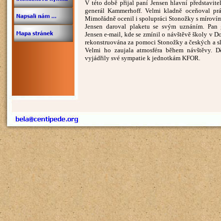
V této době přijal paní Jensen hlavní představ
generál Kammerhoff. Velmi kladně oceňoval prá
Mimořádně ocenil i spolupráci Stonožky s mírovím
Jensen daroval plaketu se svým uznáním. Pan g
Jensen e-mail, kde se zmínil o návštěvě školy v D
rekonstruována za pomoci Stonožky a českých a s
Velmi ho zaujala atmosféra během návštěvy. D
vyjádřily své sympatie k jednotkám KFOR.