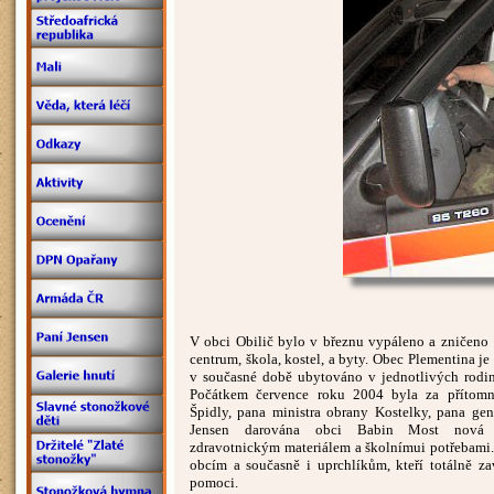
V obci Obilič bylo v březnu vypáleno a zničeno
centrum, škola, kostel, a byty. Obec Plementina je 
v současné době ubytováno v jednotlivých rodin
Počátkem července roku 2004 byla za přítomn
Špidly, pana ministra obrany Kostelky, pana gen
Jensen darována obci Babin Most nová s
zdravotnickým materiálem a školnímui potřebami.
obcím a současně i uprchlíkům, kteří totálně za
pomoci.